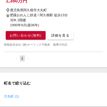
1,350万円
鹿児島県阿久根市大丸町
肥薩おれんじ鉄道 / 阿久根駅
徒歩13分
3DK 2階建
1990年9月(築36年)
お問い合わせ(無料)
詳細を見る
情報提供会社: (株)オーリック不動産 薩摩川内店
page
You're
1
page
on
page
町名で絞り込む
大丸町 (1)