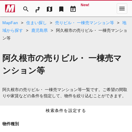
New!
menu
search
map
bookmark
event_note
MapFan
>
住まい探し
>
売りビル・ 一棟売マンション等
>
地
域から探す
>
鹿児島県
>
阿久根市の売りビル・ 一棟売マンショ
ン等
阿久根市の売りビル・ 一棟売マ
ンション等
阿久根市の売りビル・ 一棟売マンション等一覧です。ご希望の間取
りや家賃などの条件を指定して、物件を絞り込むことができます。
検索条件を設定する
物件種別