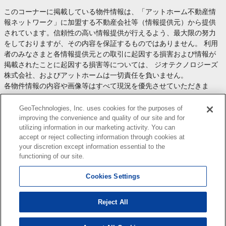
このコーナーに掲載している物件情報は、「アットホーム不動産情
報ネットワーク」に加盟する不動産会社等（情報提供元）から提供
されています。信頼性の高い情報提供が行えるよう、最大限の努力
をしておりますが、その内容を保証するものではありません。 利用
者のみなさまと各情報提供元との取引に起因する損害および情報が
掲載されたことに起因する損害等については、 ジオテクノロジーズ
株式会社、およびアットホームは一切責任を負いません。
各物件情報の内容や画像等はすべて現況を優先させていただきま
す。
お取引等（お取引の準備、資金調達等を含みます）の際には、内容
GeoTechnologies, Inc. uses cookies for the purposes of
や契約条件等について、 各情報提供元より十分な説明を受け、ご自
improving the convenience and quality of our site and for
utilizing information in our marketing activity. You can
身でご確認の上、判断してください。
accept or reject collecting information through cookies at
このコーナーへの物件情報のご掲載、その他不動産業務ソリューシ
your discretion except information essential to the
ョン等についての不動産会社様のお問合せは
こちら
からお願いいた
functioning of our site.
します。
Cookies Settings
Reject All
Copyright(c) At Home Co.,Ltd. このサイトに掲載している情報の無断転載を禁止します。著作権
はアットホーム（株）またはその情報提供者に帰属します。