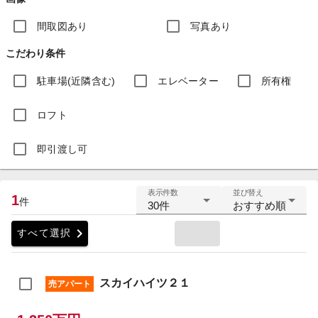
間取図あり
写真あり
こだわり条件
駐車場(近隣含む)
エレベーター
所有権
ロフト
即引渡し可
表示件数
並び替え
1
件
30件
おすすめ順
chevron_right
すべて選択
スカイハイツ２１
売アパート