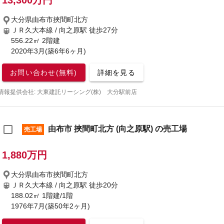
13,300万円
大分県由布市挾間町北方
ＪＲ久大本線 / 向之原駅
徒歩27分
556.22㎡ 2階建
2020年3月(築6年6ヶ月)
お問い合わせ(無料)
詳細を見る
情報提供会社: 大東建託リーシング(株) 大分駅前店
由布市 挾間町北方 (向之原駅) の売工場
売工場
1,880万円
大分県由布市挾間町北方
ＪＲ久大本線 / 向之原駅
徒歩20分
188.02㎡ 1階建/1階
1976年7月(築50年2ヶ月)