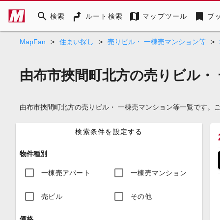
search
map
bookmark
検索
ルート検索
マップツール
ブ
MapFan
>
住まい探し
>
売りビル・ 一棟売マンション等
>
由布市挾間町北方の売りビル・
由布市挾間町北方の売りビル・ 一棟売マンション等一覧です。
検索条件を設定する
物件種別
一棟売アパート
一棟売マンション
売ビル
その他
価格