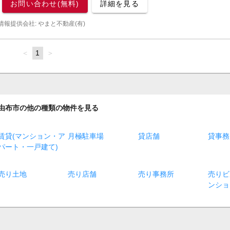
お問い合わせ(無料)
詳細を見る
情報提供会社: やまと不動産(有)
page
You're
1
page
on
page
由布市の他の種類の物件を見る
賃貸(マンション・ア
月極駐車場
貸店舗
貸事務
パート・一戸建て)
売り土地
売り店舗
売り事務所
売りビ
ンショ