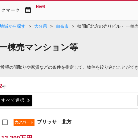
New!
event_note
ックマーク
地域から探す
>
大分県
>
由布市
>
挾間町北方の売りビル・ 一棟
 一棟売マンション等
ご希望の間取りや家賃などの条件を指定して、物件を絞り込むことがで
2
件
chevron_right
すべて選択
ブリッサ 北方
売アパート