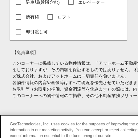
駐車場(近隣含む)
エレベーター
所有権
ロフト
即引渡し可
【免責事項】
このコーナーに掲載している物件情報は、「アットホーム不動産
をしておりますが、その内容を保証するものではありません。 
ズ株式会社、およびアットホームは一切責任を負いません。
各物件情報の内容や画像等はすべて現況を優先させていただきま
お取引等（お取引の準備、資金調達等を含みます）の際には、内
このコーナーへの物件情報のご掲載、その他不動産業務ソリュー
Copyright(c) At Home Co.,Ltd. このサイトに掲載している情報の無断転載を
GeoTechnologies, Inc. uses cookies for the purposes of improving the con
information in our marketing activity. You can accept or reject collectin
本ページはプロモーションが含まれています。
except information essential to the functioning of our site.