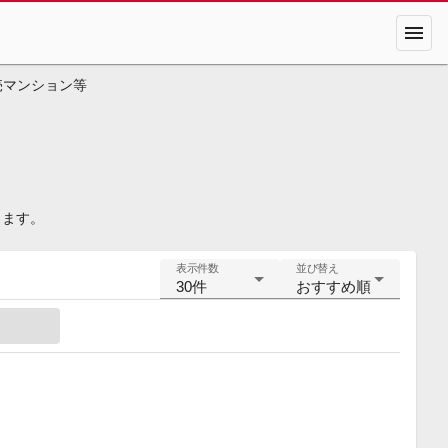
menu
売マンション等
きます。
表示件数
並び替え
30件
おすすめ順