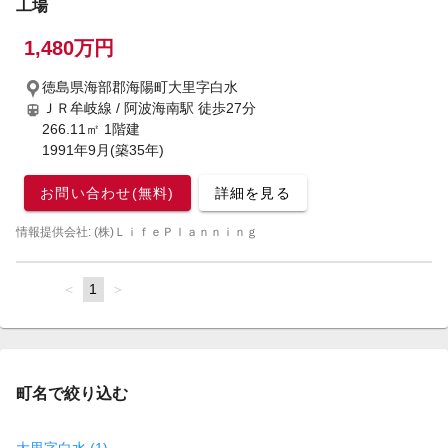
工場
1,480万円
徳島県海部郡海陽町大里字白水
ＪＲ牟岐線 / 阿波海南駅
徒歩27分
266.11㎡ 1階建
1991年9月(築35年)
お問い合わせ(無料)
詳細を見る
情報提供会社: (株)ＬｉｆｅＰｌａｎｎｉｎｇ
page
You're
1
page
on
page
町名で絞り込む
大里字白水 (1)