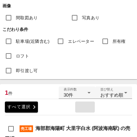
画像
間取図あり
写真あり
こだわり条件
駐車場(近隣含む)
エレベーター
所有権
ロフト
即引渡し可
表示件数
並び替え
1
件
30件
おすすめ順
chevron_right
すべて選択
海部郡海陽町 大里字白水 (阿波海南駅) の売
売工場