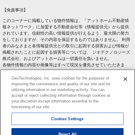
【免責事項】
このコーナーに掲載している物件情報は、「アットホーム不動産情
報ネットワーク」に加盟する不動産会社等（情報提供元）から提供
されています。信頼性の高い情報提供が行えるよう、最大限の努力
をしておりますが、その内容を保証するものではありません。 利用
者のみなさまと各情報提供元との取引に起因する損害および情報が
掲載されたことに起因する損害等については、 ジオテクノロジーズ
株式会社、およびアットホームは一切責任を負いません。
各物件情報の内容や画像等はすべて現況を優先させていただきま
す。
お取引等（お取引の準備、資金調達等を含みます）の際には、内容
GeoTechnologies, Inc. uses cookies for the purposes of
や契約条件等について、 各情報提供元より十分な説明を受け、ご自
improving the convenience and quality of our site and for
utilizing information in our marketing activity. You can
身でご確認の上、判断してください。
accept or reject collecting information through cookies at
このコーナーへの物件情報のご掲載、その他不動産業務ソリューシ
your discretion except information essential to the
ョン等についての不動産会社様のお問合せは
こちら
からお願いいた
functioning of our site.
します。
Cookies Settings
Reject All
Copyright(c) At Home Co.,Ltd. このサイトに掲載している情報の無断転載を禁止します。著作権