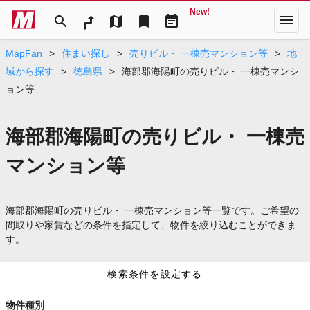
New!
menu
search
map
bookmark
event_note
MapFan
>
住まい探し
>
売りビル・ 一棟売マンション等
>
地
域から探す
>
徳島県
>
海部郡海陽町の売りビル・ 一棟売マンシ
ョン等
海部郡海陽町の売りビル・ 一棟売
マンション等
海部郡海陽町の売りビル・ 一棟売マンション等一覧です。ご希望の
間取りや家賃などの条件を指定して、物件を絞り込むことができま
す。
検索条件を設定する
物件種別