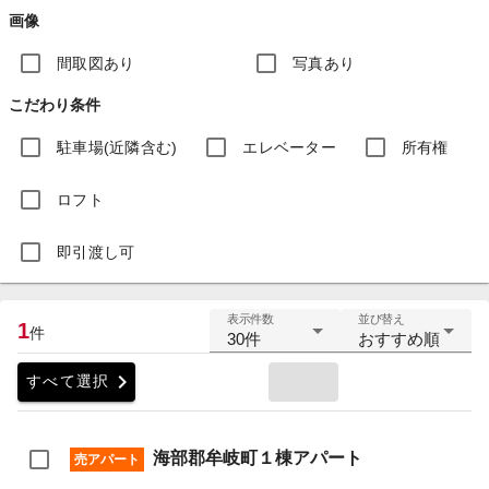
画像
間取図あり
写真あり
こだわり条件
駐車場(近隣含む)
エレベーター
所有権
ロフト
即引渡し可
表示件数
並び替え
1
件
30件
おすすめ順
chevron_right
すべて選択
海部郡牟岐町１棟アパート
売アパート