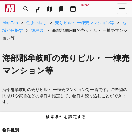
New!
menu
search
map
bookmark
event_note
MapFan
>
住まい探し
>
売りビル・ 一棟売マンション等
>
地
域から探す
>
徳島県
>
海部郡牟岐町の売りビル・ 一棟売マンシ
ョン等
海部郡牟岐町の売りビル・ 一棟売
マンション等
海部郡牟岐町の売りビル・ 一棟売マンション等一覧です。ご希望の
間取りや家賃などの条件を指定して、物件を絞り込むことができま
す。
検索条件を設定する
物件種別