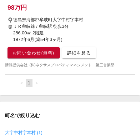
98万円
徳島県海部郡牟岐町大字中村字本村
ＪＲ牟岐線 / 牟岐駅
徒歩3分
286.00㎡ 2階建
1972年6月(築54年3ヶ月)
お問い合わせ(無料)
詳細を見る
情報提供会社: (株)ネクサスプロパティマネジメント 第三営業部
page
You're
1
page
on
page
町名で絞り込む
大字中村字本村 (1)