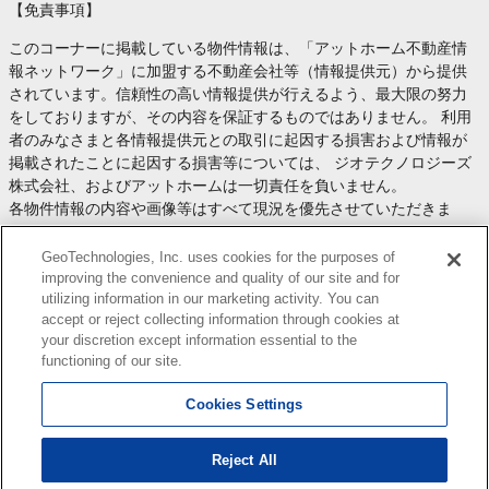
【免責事項】
このコーナーに掲載している物件情報は、「アットホーム不動産情
報ネットワーク」に加盟する不動産会社等（情報提供元）から提供
されています。信頼性の高い情報提供が行えるよう、最大限の努力
をしておりますが、その内容を保証するものではありません。 利用
者のみなさまと各情報提供元との取引に起因する損害および情報が
掲載されたことに起因する損害等については、 ジオテクノロジーズ
株式会社、およびアットホームは一切責任を負いません。
各物件情報の内容や画像等はすべて現況を優先させていただきま
す。
お取引等（お取引の準備、資金調達等を含みます）の際には、内容
GeoTechnologies, Inc. uses cookies for the purposes of
や契約条件等について、 各情報提供元より十分な説明を受け、ご自
improving the convenience and quality of our site and for
utilizing information in our marketing activity. You can
身でご確認の上、判断してください。
accept or reject collecting information through cookies at
このコーナーへの物件情報のご掲載、その他不動産業務ソリューシ
your discretion except information essential to the
ョン等についての不動産会社様のお問合せは
こちら
からお願いいた
functioning of our site.
します。
Cookies Settings
Reject All
Copyright(c) At Home Co.,Ltd. このサイトに掲載している情報の無断転載を禁止します。著作権
はアットホーム（株）またはその情報提供者に帰属します。