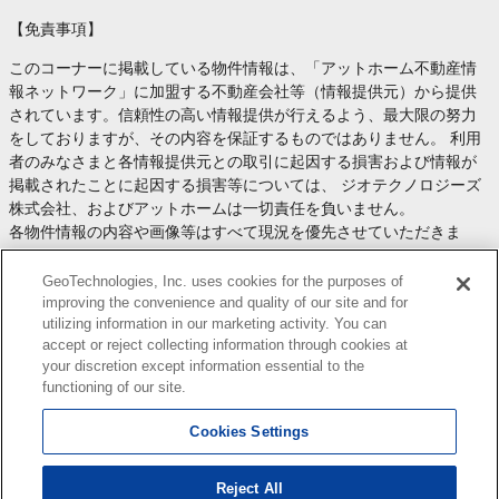
【免責事項】
このコーナーに掲載している物件情報は、「アットホーム不動産情
報ネットワーク」に加盟する不動産会社等（情報提供元）から提供
されています。信頼性の高い情報提供が行えるよう、最大限の努力
をしておりますが、その内容を保証するものではありません。 利用
者のみなさまと各情報提供元との取引に起因する損害および情報が
掲載されたことに起因する損害等については、 ジオテクノロジーズ
株式会社、およびアットホームは一切責任を負いません。
各物件情報の内容や画像等はすべて現況を優先させていただきま
す。
お取引等（お取引の準備、資金調達等を含みます）の際には、内容
GeoTechnologies, Inc. uses cookies for the purposes of
や契約条件等について、 各情報提供元より十分な説明を受け、ご自
improving the convenience and quality of our site and for
utilizing information in our marketing activity. You can
身でご確認の上、判断してください。
accept or reject collecting information through cookies at
このコーナーへの物件情報のご掲載、その他不動産業務ソリューシ
your discretion except information essential to the
ョン等についての不動産会社様のお問合せは
こちら
からお願いいた
functioning of our site.
します。
Cookies Settings
Reject All
Copyright(c) At Home Co.,Ltd. このサイトに掲載している情報の無断転載を禁止します。著作権