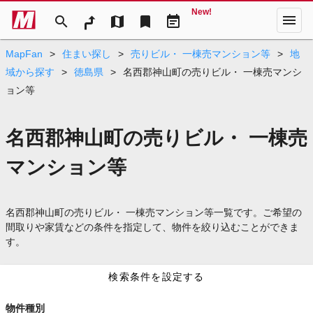
New!
menu
search
map
bookmark
event_note
MapFan
>
住まい探し
>
売りビル・ 一棟売マンション等
>
地
域から探す
>
徳島県
>
名西郡神山町の売りビル・ 一棟売マンシ
ョン等
名西郡神山町の売りビル・ 一棟売
マンション等
名西郡神山町の売りビル・ 一棟売マンション等一覧です。ご希望の
間取りや家賃などの条件を指定して、物件を絞り込むことができま
す。
検索条件を設定する
物件種別