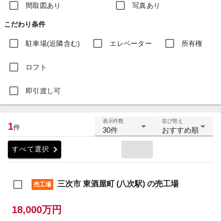
間取図あり
写真あり
こだわり条件
駐車場(近隣含む)
エレベーター
所有権
ロフト
即引渡し可
表示件数
並び替え
1
件
30件
おすすめ順
chevron_right
すべて選択
三次市 東酒屋町 (八次駅) の売工場
売工場
18,000万円