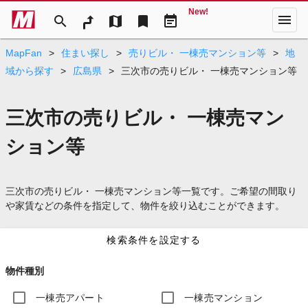
New!
menu
search
map
bookmark
event_note
MapFan
>
住まい探し
>
売りビル・ 一棟売マンション等
>
地
域から探す
>
広島県
>
三次市の売りビル・ 一棟売マンション等
三次市の売りビル・ 一棟売マン
ション等
三次市の売りビル・ 一棟売マンション等一覧です。ご希望の間取り
や家賃などの条件を指定して、物件を絞り込むことができます。
検索条件を設定する
物件種別
一棟売アパート
一棟売マンション