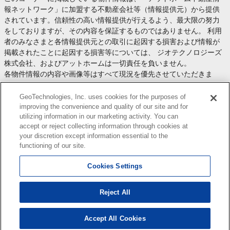
報ネットワーク」に加盟する不動産会社等（情報提供元）から提供
されています。信頼性の高い情報提供が行えるよう、最大限の努力
をしておりますが、その内容を保証するものではありません。 利用
者のみなさまと各情報提供元との取引に起因する損害および情報が
掲載されたことに起因する損害等については、 ジオテクノロジーズ
株式会社、およびアットホームは一切責任を負いません。
各物件情報の内容や画像等はすべて現況を優先させていただきま
す。
お取引等（お取引の準備、資金調達等を含みます）の際には、内容
GeoTechnologies, Inc. uses cookies for the purposes of
や契約条件等について、 各情報提供元より十分な説明を受け、ご自
improving the convenience and quality of our site and for
utilizing information in our marketing activity. You can
身でご確認の上、判断してください。
accept or reject collecting information through cookies at
このコーナーへの物件情報のご掲載、その他不動産業務ソリューシ
your discretion except information essential to the
ョン等についての不動産会社様のお問合せは
こちら
からお願いいた
functioning of our site.
します。
Cookies Settings
Reject All
Copyright(c) At Home Co.,Ltd. このサイトに掲載している情報の無断転載を禁止します。著作権
はアットホーム（株）またはその情報提供者に帰属します。
本ページはプロモーションが含まれています。
Accept All Cookies
1
検索結果を見る
件