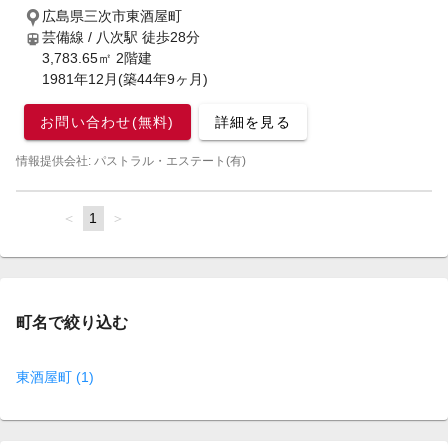
広島県三次市東酒屋町
芸備線 / 八次駅
徒歩28分
3,783.65㎡ 2階建
1981年12月(築44年9ヶ月)
お問い合わせ(無料)
詳細を見る
情報提供会社: パストラル・エステート(有)
page
You're
1
page
on
page
町名で絞り込む
東酒屋町 (1)