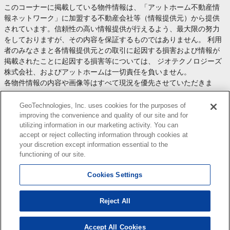
このコーナーに掲載している物件情報は、「アットホーム不動産情
報ネットワーク」に加盟する不動産会社等（情報提供元）から提供
されています。信頼性の高い情報提供が行えるよう、最大限の努力
をしておりますが、その内容を保証するものではありません。 利用
者のみなさまと各情報提供元との取引に起因する損害および情報が
掲載されたことに起因する損害等については、 ジオテクノロジーズ
株式会社、およびアットホームは一切責任を負いません。
各物件情報の内容や画像等はすべて現況を優先させていただきま
す。
お取引等（お取引の準備、資金調達等を含みます）の際には、内容
GeoTechnologies, Inc. uses cookies for the purposes of
や契約条件等について、 各情報提供元より十分な説明を受け、ご自
improving the convenience and quality of our site and for
utilizing information in our marketing activity. You can
身でご確認の上、判断してください。
accept or reject collecting information through cookies at
このコーナーへの物件情報のご掲載、その他不動産業務ソリューシ
your discretion except information essential to the
ョン等についての不動産会社様のお問合せは
こちら
からお願いいた
functioning of our site.
します。
Cookies Settings
Reject All
Copyright(c) At Home Co.,Ltd. このサイトに掲載している情報の無断転載を禁止します。著作権
はアットホーム（株）またはその情報提供者に帰属します。
本ページはプロモーションが含まれています。
Accept All Cookies
0
検索結果を見る