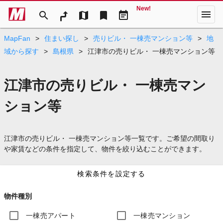
New!
menu
search
map
bookmark
event_note
MapFan
>
住まい探し
>
売りビル・ 一棟売マンション等
>
地
域から探す
>
島根県
>
江津市の売りビル・ 一棟売マンション等
江津市の売りビル・ 一棟売マン
ション等
江津市の売りビル・ 一棟売マンション等一覧です。ご希望の間取り
や家賃などの条件を指定して、物件を絞り込むことができます。
検索条件を設定する
物件種別
一棟売アパート
一棟売マンション