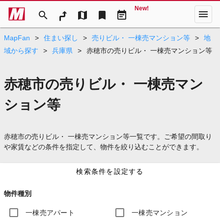
New!
menu
search
map
bookmark
event_note
MapFan
>
住まい探し
>
売りビル・ 一棟売マンション等
>
地
域から探す
>
兵庫県
>
赤穂市の売りビル・ 一棟売マンション等
赤穂市の売りビル・ 一棟売マン
ション等
赤穂市の売りビル・ 一棟売マンション等一覧です。ご希望の間取り
や家賃などの条件を指定して、物件を絞り込むことができます。
検索条件を設定する
物件種別
一棟売アパート
一棟売マンション