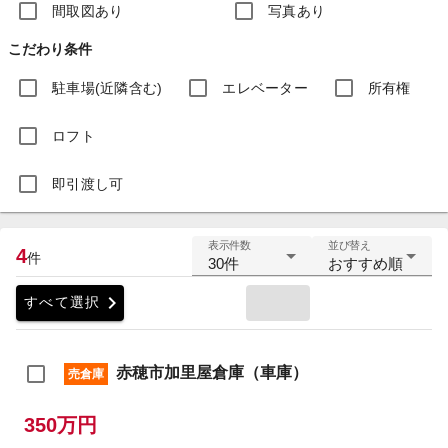
間取図あり
写真あり
こだわり条件
駐車場(近隣含む)
エレベーター
所有権
ロフト
即引渡し可
表示件数
並び替え
4
件
30件
おすすめ順
chevron_right
すべて選択
赤穂市加里屋倉庫（車庫）
売倉庫
350万円