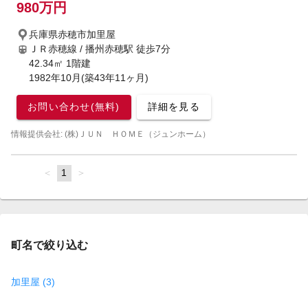
980万円
兵庫県赤穂市加里屋
ＪＲ赤穂線 / 播州赤穂駅
徒歩7分
42.34㎡ 1階建
1982年10月(築43年11ヶ月)
お問い合わせ(無料)
詳細を見る
情報提供会社: (株)ＪＵＮ ＨＯＭＥ（ジュンホーム）
page
You're
1
page
on
page
町名で絞り込む
加里屋 (3)