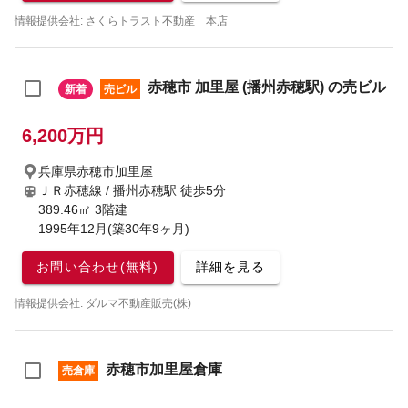
情報提供会社: さくらトラスト不動産 本店
赤穂市 加里屋 (播州赤穂駅) の売ビル
新着
売ビル
6,200万円
兵庫県赤穂市加里屋
ＪＲ赤穂線 / 播州赤穂駅
徒歩5分
389.46㎡ 3階建
1995年12月(築30年9ヶ月)
お問い合わせ(無料)
詳細を見る
情報提供会社: ダルマ不動産販売(株)
赤穂市加里屋倉庫
売倉庫