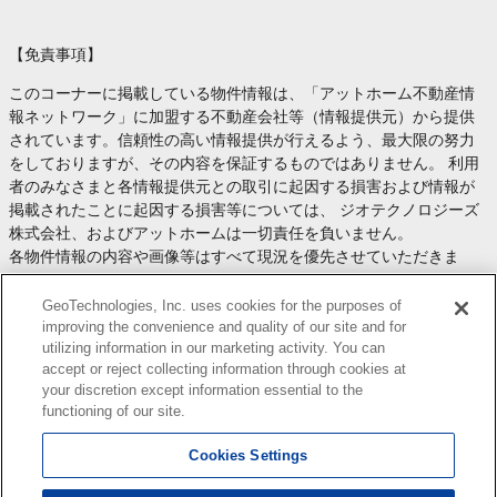
【免責事項】
このコーナーに掲載している物件情報は、「アットホーム不動産情
報ネットワーク」に加盟する不動産会社等（情報提供元）から提供
されています。信頼性の高い情報提供が行えるよう、最大限の努力
をしておりますが、その内容を保証するものではありません。 利用
者のみなさまと各情報提供元との取引に起因する損害および情報が
掲載されたことに起因する損害等については、 ジオテクノロジーズ
株式会社、およびアットホームは一切責任を負いません。
各物件情報の内容や画像等はすべて現況を優先させていただきま
す。
お取引等（お取引の準備、資金調達等を含みます）の際には、内容
GeoTechnologies, Inc. uses cookies for the purposes of
や契約条件等について、 各情報提供元より十分な説明を受け、ご自
improving the convenience and quality of our site and for
utilizing information in our marketing activity. You can
身でご確認の上、判断してください。
accept or reject collecting information through cookies at
このコーナーへの物件情報のご掲載、その他不動産業務ソリューシ
your discretion except information essential to the
ョン等についての不動産会社様のお問合せは
こちら
からお願いいた
functioning of our site.
します。
Cookies Settings