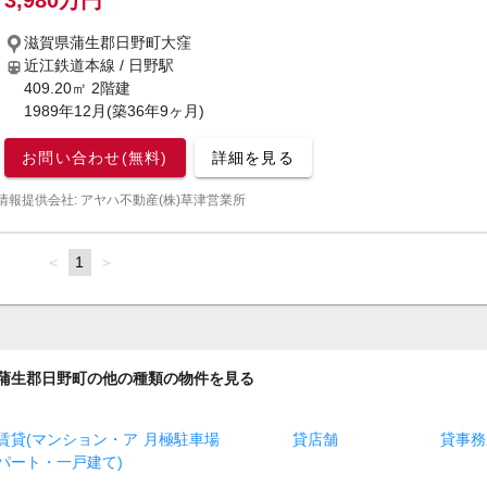
3,980万円
滋賀県蒲生郡日野町大窪
近江鉄道本線 / 日野駅
409.20㎡ 2階建
1989年12月(築36年9ヶ月)
お問い合わせ(無料)
詳細を見る
情報提供会社: アヤハ不動産(株)草津営業所
page
You're
1
page
on
page
蒲生郡日野町の他の種類の物件を見る
賃貸(マンション・ア
月極駐車場
貸店舗
貸事務
パート・一戸建て)