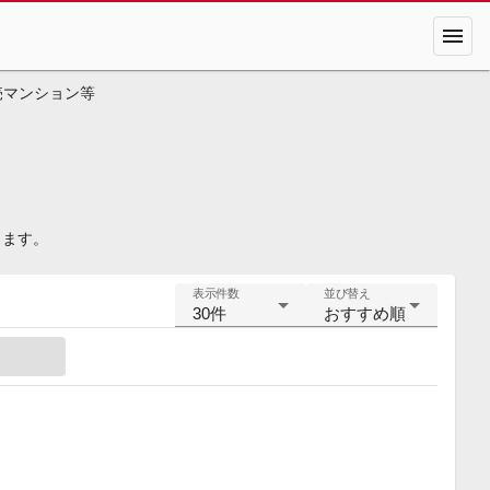
menu
売マンション等
きます。
表示件数
並び替え
30件
おすすめ順