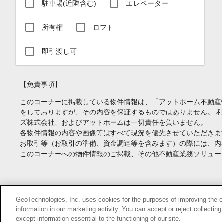
駐車場(近隣含む)
エレベーター
所有権
ロフト
即引渡し可
【免責事項】
このコーナーに掲載している物件情報は、「アットホーム不動産
をしておりますが、その内容を保証するものではありません。 
ズ株式会社、およびアットホームは一切責任を負いません。
各物件情報の内容や画像等はすべて現況を優先させていただきま
お取引等（お取引の準備、資金調達等を含みます）の際には、内
このコーナーへの物件情報のご掲載、その他不動産業務ソリュー
Copyright(c) At Home Co.,Ltd. このサイトに掲載している情報の無断転載を
GeoTechnologies, Inc. uses cookies for the purposes of improving the con
information in our marketing activity. You can accept or reject collectin
本ページはプロモーションが含まれています。
except information essential to the functioning of our site.