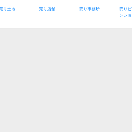
売り土地
売り店舗
売り事務所
売りビ
ンショ