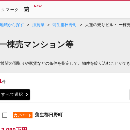
New!
event_note
ックマーク
地域から探す
>
滋賀県
>
蒲生郡日野町
>
大窪の売りビル・ 一棟
 一棟売マンション等
ご希望の間取りや家賃などの条件を指定して、物件を絞り込むことがで
1
件
chevron_right
すべて選択
蒲生郡日野町
売アパート