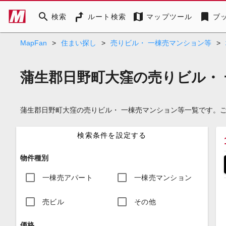
search
map
bookmark
検索
ルート検索
マップツール
ブ
MapFan
>
住まい探し
>
売りビル・ 一棟売マンション等
>
蒲生郡日野町大窪の売りビル・
蒲生郡日野町大窪の売りビル・ 一棟売マンション等一覧です。
検索条件を設定する
物件種別
一棟売アパート
一棟売マンション
売ビル
その他
価格