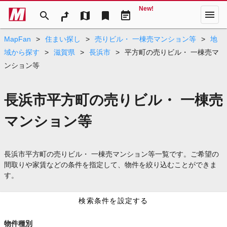
New!
menu
search
map
bookmark
event_note
MapFan
>
住まい探し
>
売りビル・ 一棟売マンション等
>
地
域から探す
>
滋賀県
>
長浜市
>
平方町の売りビル・ 一棟売マ
ンション等
長浜市平方町の売りビル・ 一棟売
マンション等
長浜市平方町の売りビル・ 一棟売マンション等一覧です。ご希望の
間取りや家賃などの条件を指定して、物件を絞り込むことができま
す。
検索条件を設定する
物件種別