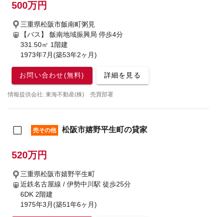
500万円
三重県松阪市飯南町粥見
【バス】 飯南地域振興局 停歩4分
331.50㎡ 1階建
1973年7月(築53年2ヶ月)
お問い合わせ(無料)
詳細を見る
情報提供会社: 東海不動産(株) 売買部署
松阪市嬉野平生町の貸家
売その他
520万円
三重県松阪市嬉野平生町
近鉄名古屋線 / 伊勢中川駅
徒歩25分
6DK 2階建
1975年3月(築51年6ヶ月)