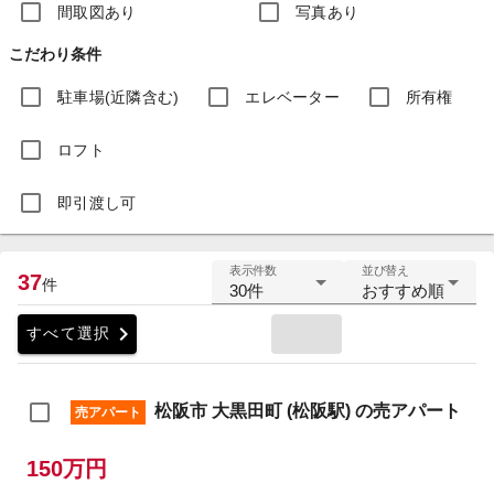
間取図あり
写真あり
こだわり条件
駐車場(近隣含む)
エレベーター
所有権
ロフト
即引渡し可
表示件数
並び替え
37
件
30件
おすすめ順
chevron_right
すべて選択
松阪市 大黒田町 (松阪駅) の売アパート
売アパート
150万円