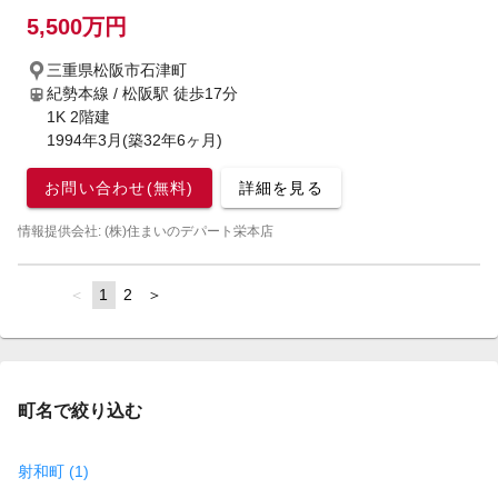
5,500万円
三重県松阪市石津町
紀勢本線 / 松阪駅
徒歩17分
1K 2階建
1994年3月(築32年6ヶ月)
お問い合わせ(無料)
詳細を見る
情報提供会社: (株)住まいのデパート栄本店
page
You're
1
page
2
page
on
page
町名で絞り込む
射和町 (1)