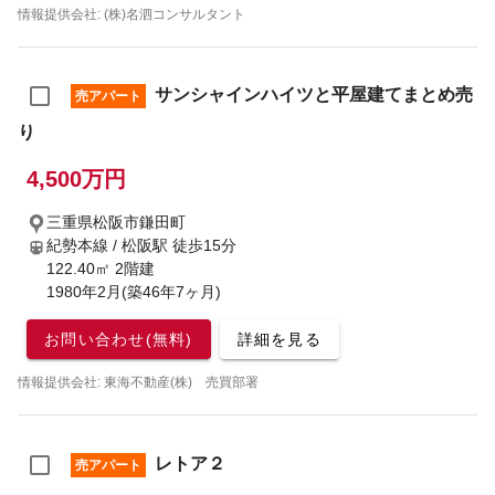
情報提供会社: (株)名泗コンサルタント
サンシャインハイツと平屋建てまとめ売
売アパート
り
4,500万円
三重県松阪市鎌田町
紀勢本線 / 松阪駅
徒歩15分
122.40㎡ 2階建
1980年2月(築46年7ヶ月)
お問い合わせ(無料)
詳細を見る
情報提供会社: 東海不動産(株) 売買部署
レトア２
売アパート