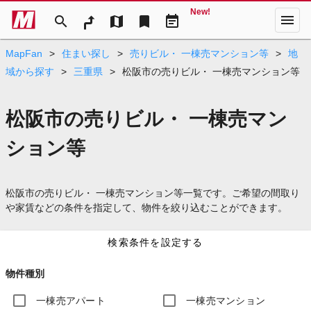
New!
menu
search
map
bookmark
event_note
MapFan
>
住まい探し
>
売りビル・ 一棟売マンション等
>
地
域から探す
>
三重県
>
松阪市の売りビル・ 一棟売マンション等
松阪市の売りビル・ 一棟売マン
ション等
松阪市の売りビル・ 一棟売マンション等一覧です。ご希望の間取り
や家賃などの条件を指定して、物件を絞り込むことができます。
検索条件を設定する
物件種別
一棟売アパート
一棟売マンション