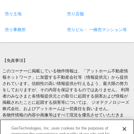
売り土地
売り店舗
売り事務所
売りビル・ 一棟売マンション等
【免責事項】
このコーナーに掲載している物件情報は、「アットホーム不動産情
報ネットワーク」に加盟する不動産会社等（情報提供元）から提供
されています。信頼性の高い情報提供が行えるよう、最大限の努力
をしておりますが、その内容を保証するものではありません。 利用
者のみなさまと各情報提供元との取引に起因する損害および情報が
掲載されたことに起因する損害等については、 ジオテクノロジーズ
株式会社、およびアットホームは一切責任を負いません。
各物件情報の内容や画像等はすべて現況を優先させていただきま
す。
お取引等（お取引の準備、資金調達等を含みます）の際には、内容
GeoTechnologies, Inc. uses cookies for the purposes of
や契約条件等について、 各情報提供元より十分な説明を受け、ご自
improving the convenience and quality of our site and for