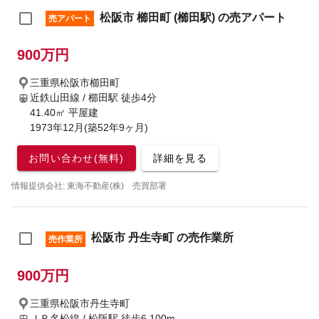
松阪市 櫛田町 (櫛田駅) の売アパート
売アパート
900万円
三重県松阪市櫛田町
近鉄山田線 / 櫛田駅
徒歩4分
41.40㎡ 平屋建
1973年12月(築52年9ヶ月)
お問い合わせ(無料)
詳細を見る
情報提供会社: 東海不動産(株) 売買部署
松阪市 丹生寺町 の売作業所
売作業所
900万円
三重県松阪市丹生寺町
ＪＲ名松線 / 松阪駅
徒歩6,100m