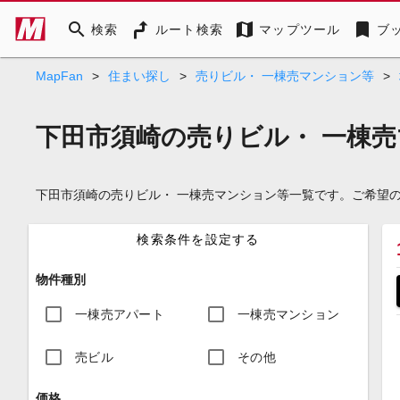
search
map
bookmark
検索
ルート検索
マップツール
ブ
MapFan
>
住まい探し
>
売りビル・ 一棟売マンション等
>
下田市須崎の売りビル・ 一棟
下田市須崎の売りビル・ 一棟売マンション等一覧です。ご希望
検索条件を設定する
物件種別
一棟売アパート
一棟売マンション
売ビル
その他
価格