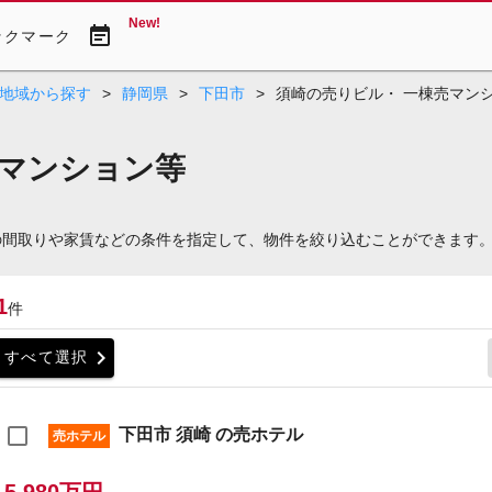
New!
event_note
ックマーク
地域から探す
>
静岡県
>
下田市
>
須崎の売りビル・ 一棟売マン
売マンション等
の間取りや家賃などの条件を指定して、物件を絞り込むことができます
1
件
chevron_right
すべて選択
下田市 須崎 の売ホテル
売ホテル