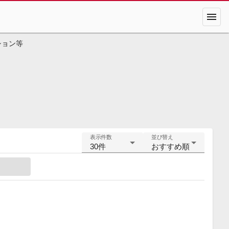
menu
ション等
。
表示件数
並び替え
30件
おすすめ順