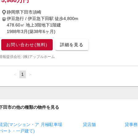
5,980万円
静岡県下田市須崎
伊豆急行 / 伊豆急下田駅
徒歩4,800m
478.60㎡ 地上3階地下1階建
1988年3月(築38年6ヶ月)
お問い合わせ(無料)
詳細を見る
情報提供会社: (株)アップルホーム
page
You're
1
page
on
page
下田市の他の種類の物件を見る
賃貸(マンション・ア
月極駐車場
貸店舗
貸事務
パート・一戸建て)