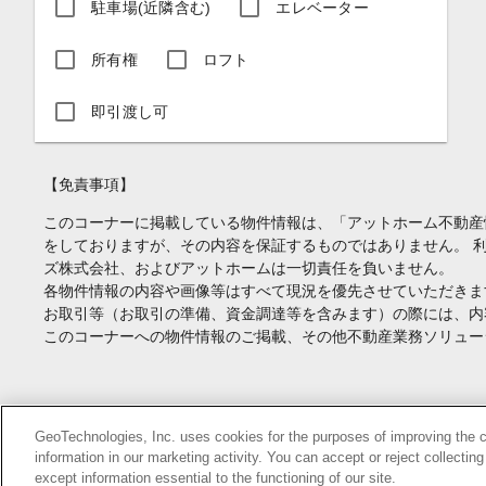
駐車場(近隣含む)
エレベーター
所有権
ロフト
即引渡し可
【免責事項】
このコーナーに掲載している物件情報は、「アットホーム不動産
をしておりますが、その内容を保証するものではありません。 
ズ株式会社、およびアットホームは一切責任を負いません。
各物件情報の内容や画像等はすべて現況を優先させていただきま
お取引等（お取引の準備、資金調達等を含みます）の際には、内
このコーナーへの物件情報のご掲載、その他不動産業務ソリュー
Copyright(c) At Home Co.,Ltd. このサイトに掲載している情報の無断転載を
GeoTechnologies, Inc. uses cookies for the purposes of improving the con
information in our marketing activity. You can accept or reject collectin
本ページはプロモーションが含まれています。
except information essential to the functioning of our site.