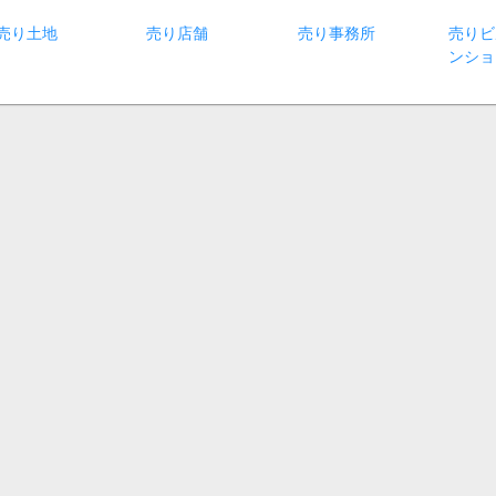
売り土地
売り店舗
売り事務所
売りビ
ンショ