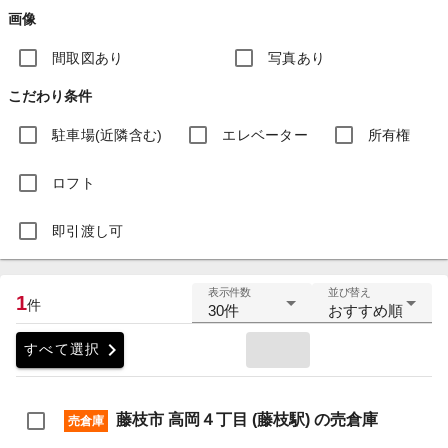
画像
間取図あり
写真あり
こだわり条件
駐車場(近隣含む)
エレベーター
所有権
ロフト
即引渡し可
表示件数
並び替え
1
件
30件
おすすめ順
chevron_right
すべて選択
藤枝市 高岡４丁目 (藤枝駅) の売倉庫
売倉庫