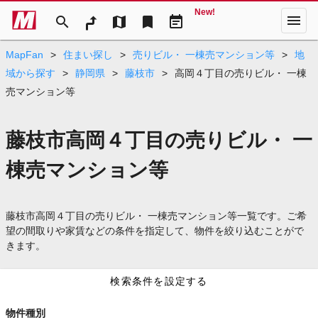
New!
menu
search
map
bookmark
event_note
MapFan
>
住まい探し
>
売りビル・ 一棟売マンション等
>
地
域から探す
>
静岡県
>
藤枝市
>
高岡４丁目の売りビル・ 一棟
売マンション等
藤枝市高岡４丁目の売りビル・ 一
棟売マンション等
藤枝市高岡４丁目の売りビル・ 一棟売マンション等一覧です。ご希
望の間取りや家賃などの条件を指定して、物件を絞り込むことがで
きます。
検索条件を設定する
物件種別