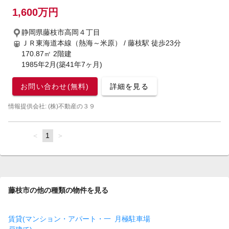
1,600万円
静岡県藤枝市高岡４丁目
ＪＲ東海道本線（熱海～米原） / 藤枝駅
徒歩23分
170.87㎡ 2階建
1985年2月(築41年7ヶ月)
お問い合わせ(無料)
詳細を見る
情報提供会社: (株)不動産の３９
page
You're
1
page
on
page
藤枝市の他の種類の物件を見る
賃貸(マンション・アパート・一
月極駐車場