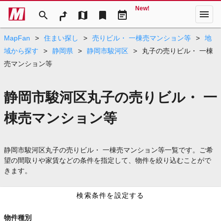
New!
menu
search
map
bookmark
event_note
MapFan
>
住まい探し
>
売りビル・ 一棟売マンション等
>
地
域から探す
>
静岡県
>
静岡市駿河区
>
丸子の売りビル・ 一棟
売マンション等
静岡市駿河区丸子の売りビル・ 一
棟売マンション等
静岡市駿河区丸子の売りビル・ 一棟売マンション等一覧です。ご希
望の間取りや家賃などの条件を指定して、物件を絞り込むことがで
きます。
検索条件を設定する
物件種別