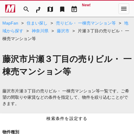
New!
menu
search
map
bookmark
event_note
MapFan
>
住まい探し
>
売りビル・ 一棟売マンション等
>
地
域から探す
>
神奈川県
>
藤沢市
>
片瀬３丁目の売りビル・ 一
棟売マンション等
藤沢市片瀬３丁目の売りビル・ 一
棟売マンション等
藤沢市片瀬３丁目の売りビル・ 一棟売マンション等一覧です。ご希
望の間取りや家賃などの条件を指定して、物件を絞り込むことがで
きます。
検索条件を設定する
物件種別