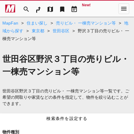
New!
menu
search
map
bookmark
event_note
MapFan
>
住まい探し
>
売りビル・ 一棟売マンション等
>
地
域から探す
>
東京都
>
世田谷区
>
野沢３丁目の売りビル・ 一
棟売マンション等
世田谷区野沢３丁目の売りビル・
一棟売マンション等
世田谷区野沢３丁目の売りビル・ 一棟売マンション等一覧です。ご
希望の間取りや家賃などの条件を指定して、物件を絞り込むことが
できます。
検索条件を設定する
物件種別