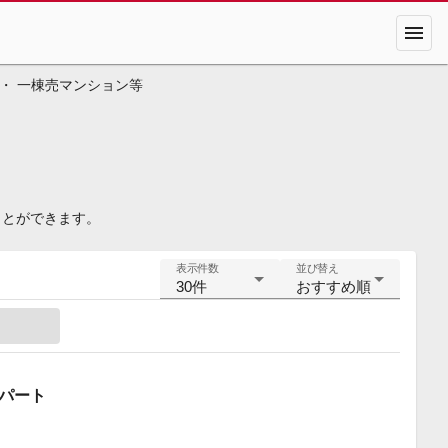
menu
・ 一棟売マンション等
ことができます。
表示件数
並び替え
30件
おすすめ順
アパート