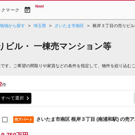
New!
event_note
ックマーク
地域から探す
>
埼玉県
>
さいたま市南区
>
根岸３丁目の売りビル
りビル・ 一棟売マンション等
覧です。ご希望の間取りや家賃などの条件を指定して、物件を絞り込む
2
件
chevron_right
すべて選択
さいたま市南区 根岸３丁目 (南浦和駅) の売
売アパート