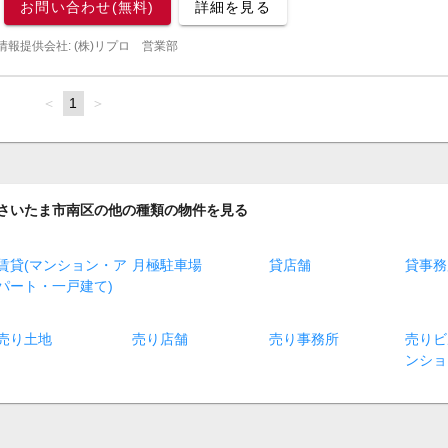
お問い合わせ(無料)
詳細を見る
情報提供会社: (株)リプロ 営業部
page
You're
1
page
on
page
さいたま市南区の他の種類の物件を見る
賃貸(マンション・ア
月極駐車場
貸店舗
貸事務
パート・一戸建て)
売り土地
売り店舗
売り事務所
売りビ
ンショ