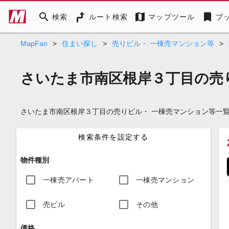
search
map
bookmark
検索
ルート検索
マップツール
ブ
MapFan
>
住まい探し
>
売りビル・ 一棟売マンション等
>
さいたま市南区根岸３丁目の売
さいたま市南区根岸３丁目の売りビル・ 一棟売マンション等一
検索条件を設定する
物件種別
一棟売アパート
一棟売マンション
売ビル
その他
価格