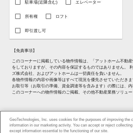
駐車場(近隣含む)
エレベーター
所有権
ロフト
即引渡し可
【免責事項】
このコーナーに掲載している物件情報は、「アットホーム不動産
をしておりますが、その内容を保証するものではありません。 
ズ株式会社、およびアットホームは一切責任を負いません。
各物件情報の内容や画像等はすべて現況を優先させていただきま
お取引等（お取引の準備、資金調達等を含みます）の際には、内
このコーナーへの物件情報のご掲載、その他不動産業務ソリュー
Copyright(c) At Home Co.,Ltd. このサイトに掲載している情報の無断転載を
GeoTechnologies, Inc. uses cookies for the purposes of improving the con
information in our marketing activity. You can accept or reject collectin
本ページはプロモーションが含まれています。
except information essential to the functioning of our site.