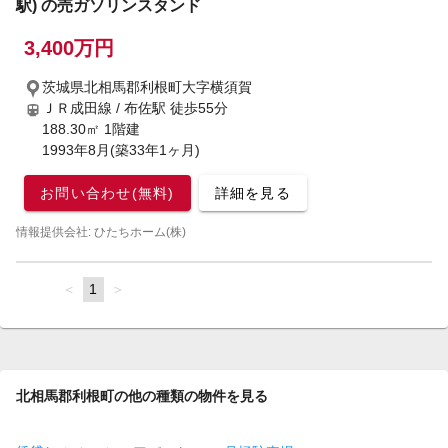
駅) の売ガソリンスタンド
3,400万円
茨城県北相馬郡利根町大字横須賀
ＪＲ成田線 / 布佐駅
徒歩55分
188.30㎡ 1階建
1993年8月(築33年1ヶ月)
お問い合わせ(無料)
詳細を見る
情報提供会社: ひたちホーム(株)
page
You're
1
page
on
page
北相馬郡利根町の他の種類の物件を見る