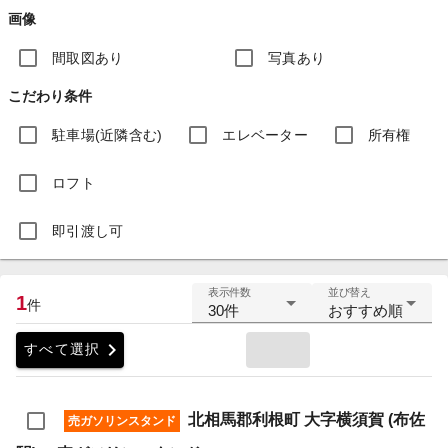
画像
間取図あり
写真あり
こだわり条件
駐車場(近隣含む)
エレベーター
所有権
ロフト
即引渡し可
表示件数
並び替え
1
件
30件
おすすめ順
chevron_right
すべて選択
北相馬郡利根町 大字横須賀 (布佐
売ガソリンスタンド