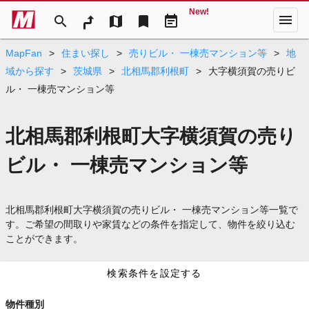
New!
menu
search
map
bookmark
event_note
MapFan
>
住まい探し
>
売りビル・ 一棟売マンション等
>
地
域から探す
>
茨城県
>
北相馬郡利根町
>
大字横須賀の売りビ
ル・ 一棟売マンション等
北相馬郡利根町大字横須賀の売り
ビル・ 一棟売マンション等
北相馬郡利根町大字横須賀の売りビル・ 一棟売マンション等一覧で
す。ご希望の間取りや家賃などの条件を指定して、物件を絞り込む
ことができます。
検索条件を設定する
物件種別