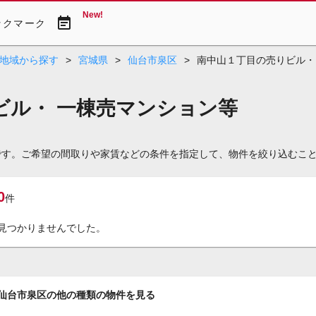
New!
event_note
ックマーク
地域から探す
>
宮城県
>
仙台市泉区
>
南中山１丁目の売りビル・
ビル・ 一棟売マンション等
です。ご希望の間取りや家賃などの条件を指定して、物件を絞り込むこ
0
件
見つかりませんでした。
仙台市泉区の他の種類の物件を見る