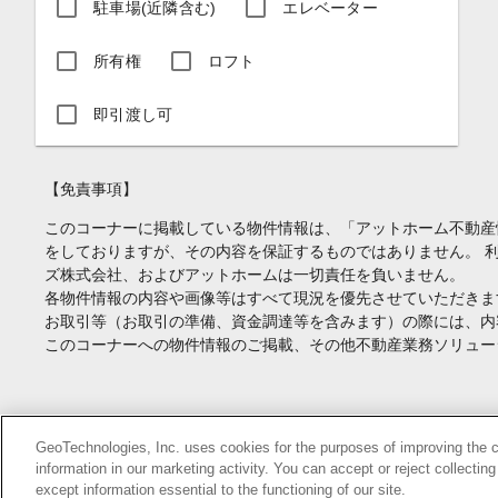
駐車場(近隣含む)
エレベーター
所有権
ロフト
即引渡し可
【免責事項】
このコーナーに掲載している物件情報は、「アットホーム不動産
をしておりますが、その内容を保証するものではありません。 
ズ株式会社、およびアットホームは一切責任を負いません。
各物件情報の内容や画像等はすべて現況を優先させていただきま
お取引等（お取引の準備、資金調達等を含みます）の際には、内
このコーナーへの物件情報のご掲載、その他不動産業務ソリュー
Copyright(c) At Home Co.,Ltd. このサイトに掲載している情報の無断転載を
GeoTechnologies, Inc. uses cookies for the purposes of improving the con
information in our marketing activity. You can accept or reject collectin
本ページはプロモーションが含まれています。
except information essential to the functioning of our site.