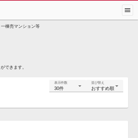
menu
 一棟売マンション等
とができます。
表示件数
並び替え
30件
おすすめ順