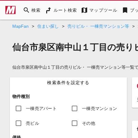
search
map
bookmark
検索
ルート検索
マップツール
ブ
MapFan
>
住まい探し
>
売りビル・ 一棟売マンション等
>
仙台市泉区南中山１丁目の売り
仙台市泉区南中山１丁目の売りビル・ 一棟売マンション等一覧
検索条件を設定する
物件種別
一棟売アパート
一棟売マンション
売ビル
その他
価格