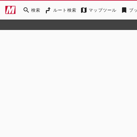
search
map
bookmark
検索
ルート検索
マップツール
ブ