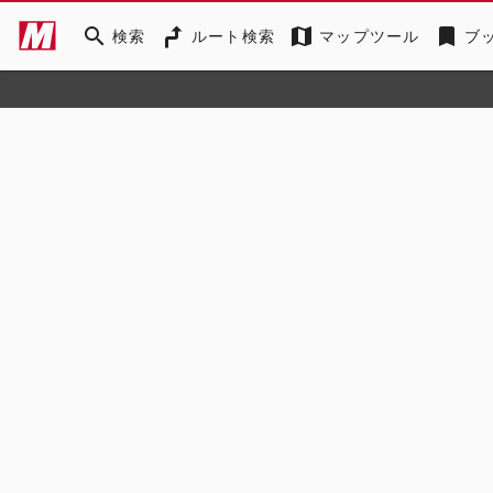
search
map
bookmark
検索
ルート検索
マップツール
ブ