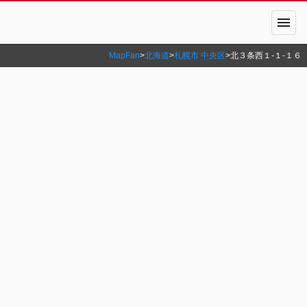
menu
MapFan
>
北海道
>
札幌市 中央区
>
北３条西１‐１‐１６