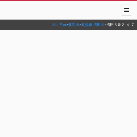
menu
MapFan
>
北海道
>
札幌市 清田区
>
清田６条２‐４‐７