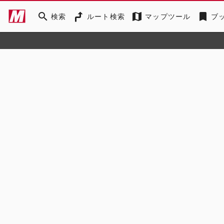
search
map
bookmark
検索
ルート検索
マップツール
ブ