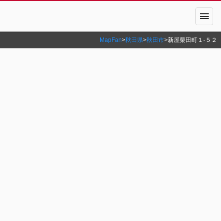
menu
MapFan
>
秋田県
>
秋田市
>
新屋栗田町１‐５２