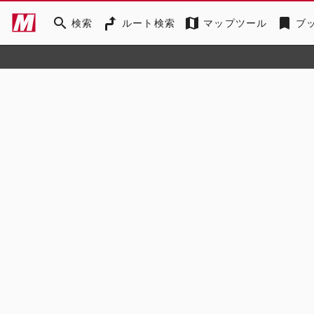
search
map
bookmark
検索
ルート検索
マップツール
ブ