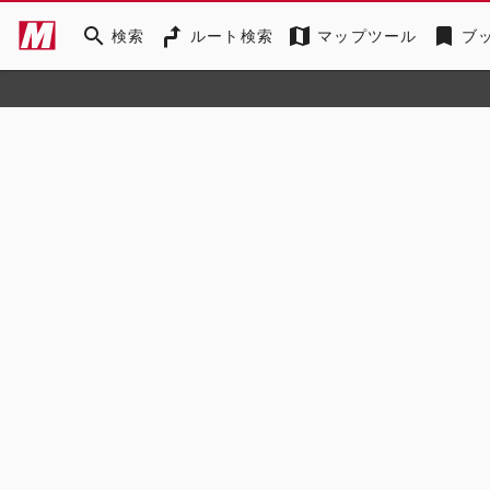
search
map
bookmark
検索
ルート検索
マップツール
ブ