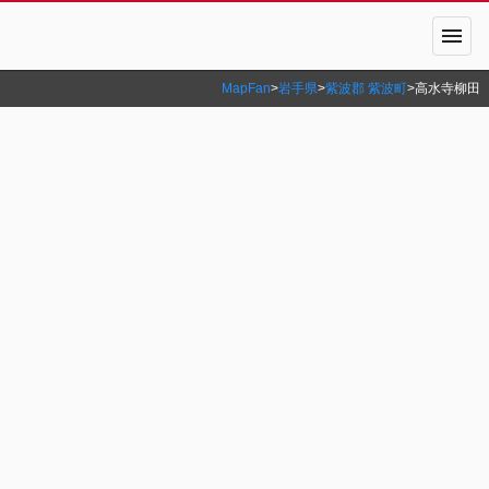
menu
MapFan
>
岩手県
>
紫波郡 紫波町
>
高水寺柳田