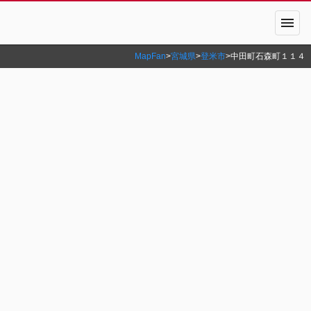
menu
MapFan
>
宮城県
>
登米市
>
中田町石森町１１４