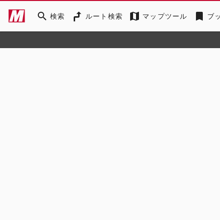
search
map
bookmark
検索
ルート検索
マップツール
ブ