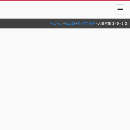
menu
MapFan
>
新潟県
>
新潟市 東区
>
大形本町３‐５‐３３