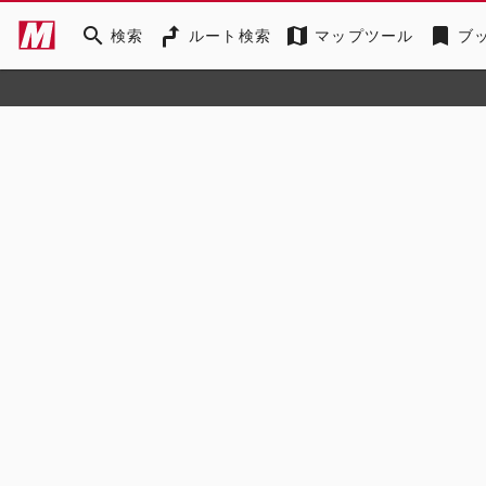
search
map
bookmark
検索
ルート検索
マップツール
ブ