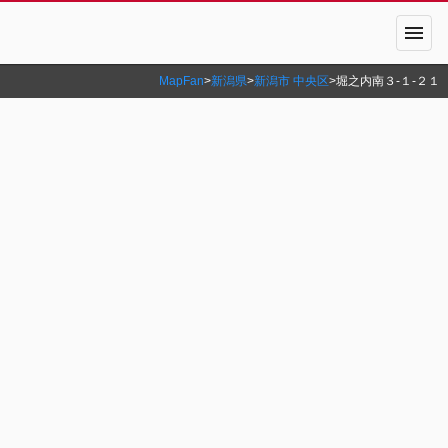
menu
MapFan
>
新潟県
>
新潟市 中央区
>
堀之内南３‐１‐２１