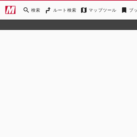
search
map
bookmark
検索
ルート検索
マップツール
ブ