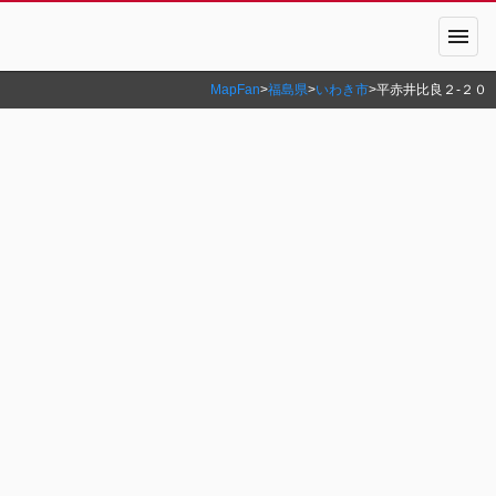
menu
MapFan
>
福島県
>
いわき市
>
平赤井比良２‐２０