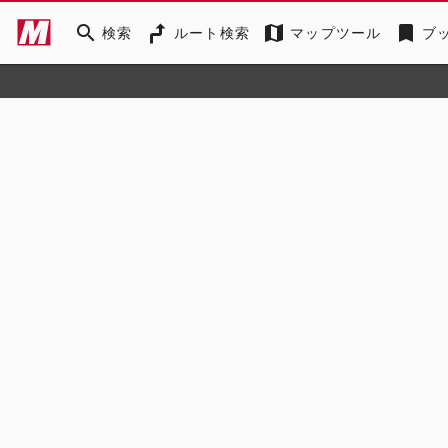
search
map
bookmark
検索
ルート検索
マップツール
ブ