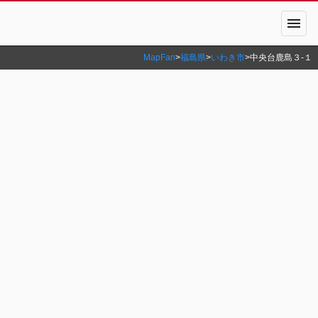
menu
MapFan
>
福島県
>
いわき市
>
中央台鹿島３‐１