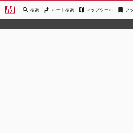
search
map
bookmark
検索
ルート検索
マップツール
ブ