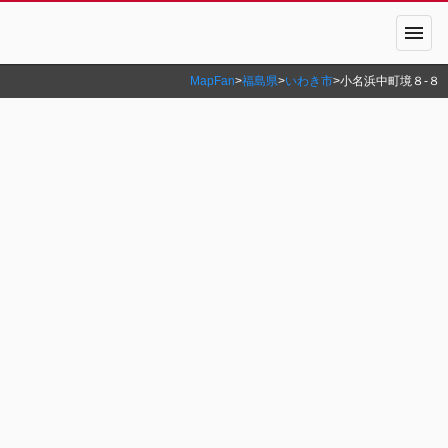
menu
MapFan
>
福島県
>
いわき市
>
小名浜中町境８‐８