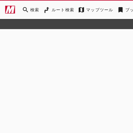
search
map
bookmark
検索
ルート検索
マップツール
ブ