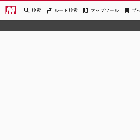
search
map
bookmark
検索
ルート検索
マップツール
ブ