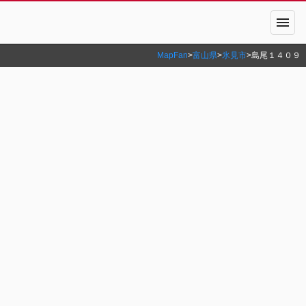
menu
MapFan
>
富山県
>
氷見市
>
島尾１４０９