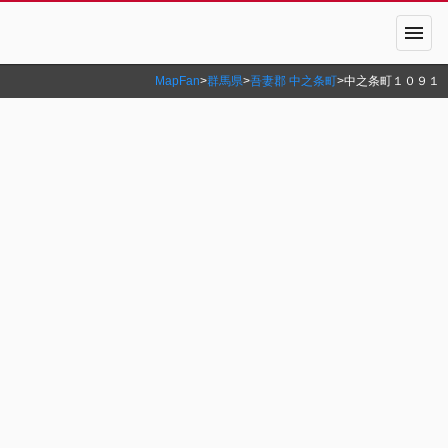
menu
MapFan
>
群馬県
>
吾妻郡 中之条町
>
中之条町１０９１