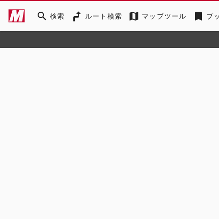
search
map
bookmark
検索
ルート検索
マップツール
ブ