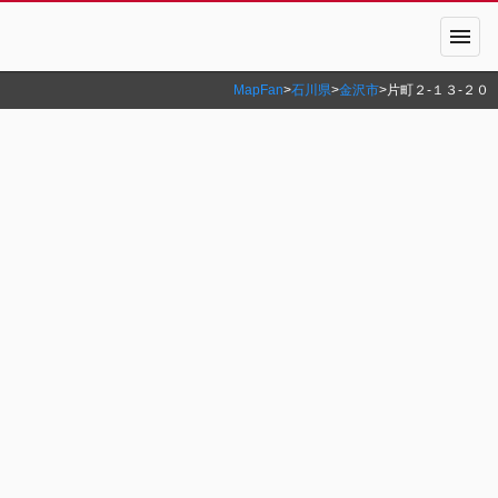
menu
MapFan
>
石川県
>
金沢市
>
片町２‐１３‐２０