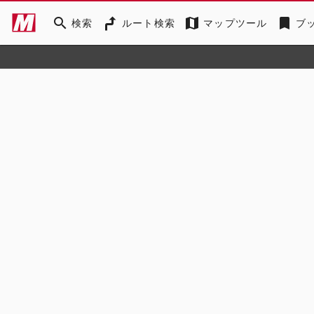
search
map
bookmark
検索
ルート検索
マップツール
ブ