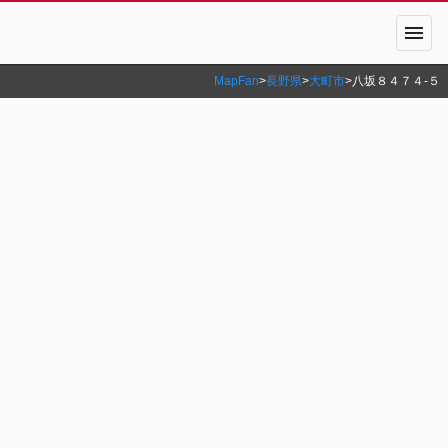
menu
MapFan
>
長野県
>
大町市
>
八坂８４７４‐５