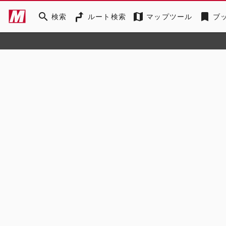
search
map
bookmark
検索
ルート検索
マップツール
ブ