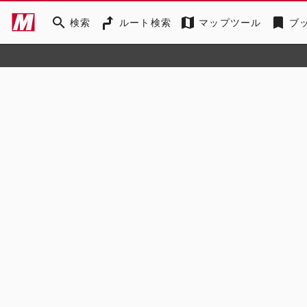
search
map
bookmark
検索
ルート検索
マップツール
ブ