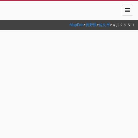
menu
MapFan
>
長野県
>
佐久市
>
今井２９５‐１