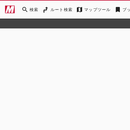
search
map
bookmark
検索
ルート検索
マップツール
ブ