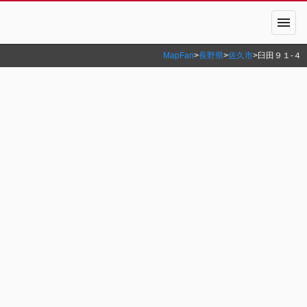
menu
MapFan
>
長野県
>
佐久市
>
臼田９１‐４