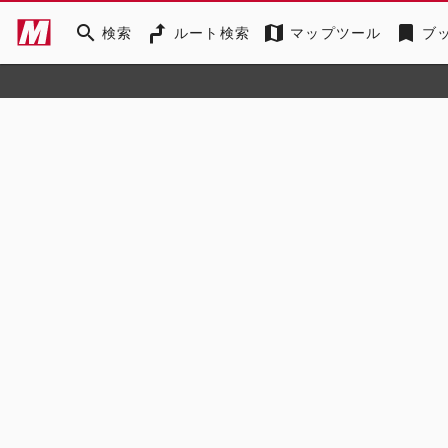
search
map
bookmark
検索
ルート検索
マップツール
ブ