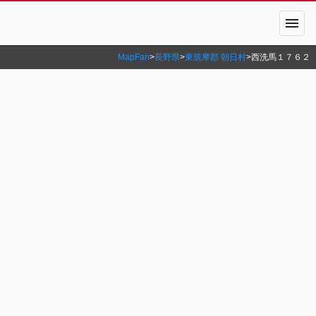
menu
MapFan
>
長野県
>
東筑摩郡 朝日村
>
西洗馬１７６２