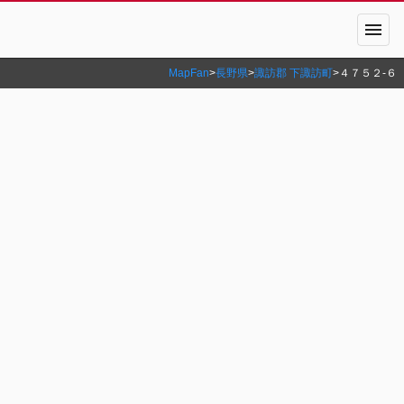
menu
MapFan
>
長野県
>
諏訪郡 下諏訪町
>
４７５２‐６