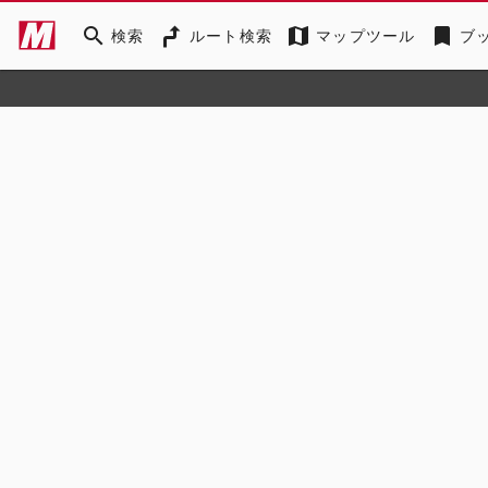
search
map
bookmark
検索
ルート検索
マップツール
ブ