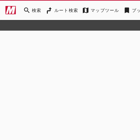
search
map
bookmark
検索
ルート検索
マップツール
ブ