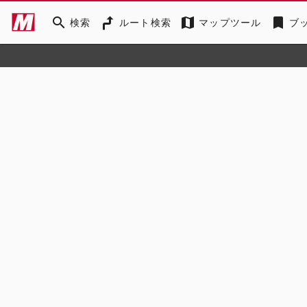
search
map
bookmark
検索
ルート検索
マップツール
ブ