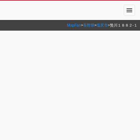
menu
MapFan
>
長野県
>
塩尻市
>
贄川１８８２‐１