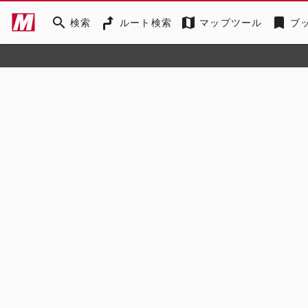
search
map
bookmark
検索
ルート検索
マップツール
ブ