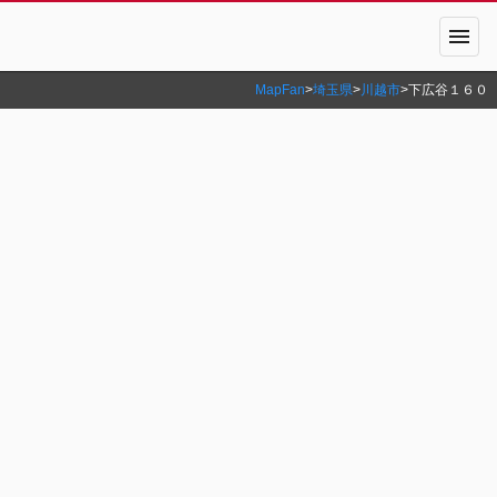
menu
MapFan
>
埼玉県
>
川越市
>
下広谷１６０