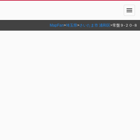
menu
MapFan
>
埼玉県
>
さいたま市 浦和区
>
常盤９‐２０‐８