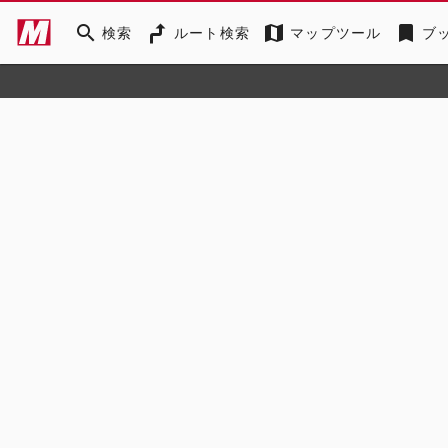
search
map
bookmark
検索
ルート検索
マップツール
ブ