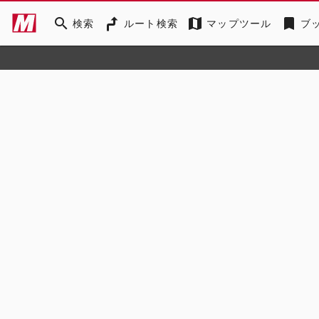
search
map
bookmark
検索
ルート検索
マップツール
ブ