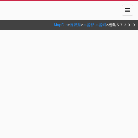
menu
MapFan
>
長野県
>
木曽郡 木曽町
>
福島５７３０‐９