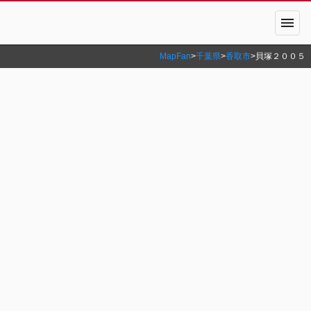
menu
MapFan
>
千葉県
>
香取市
>
貝塚２００５