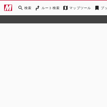
search
map
bookmark
検索
ルート検索
マップツール
ブ