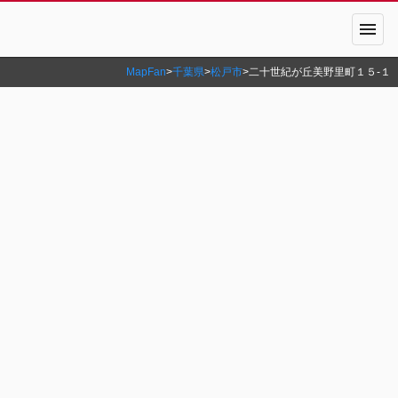
menu
MapFan
>
千葉県
>
松戸市
>
二十世紀が丘美野里町１５‐１