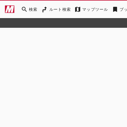
search
map
bookmark
検索
ルート検索
マップツール
ブ