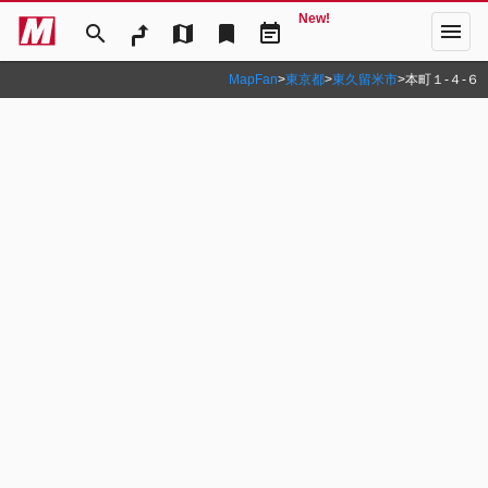
New!
menu
search
map
bookmark
event_note
MapFan
>
東京都
>
東久留米市
>
本町１‐４‐６