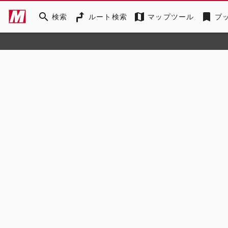
search
map
bookmark
検索
ルート検索
マップツール
ブ