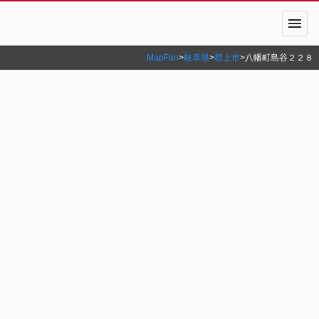
menu
MapFan
>
岐阜県
>
郡上市
>
八幡町島谷２２８