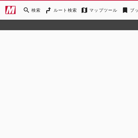
search
map
bookmark
検索
ルート検索
マップツール
ブ