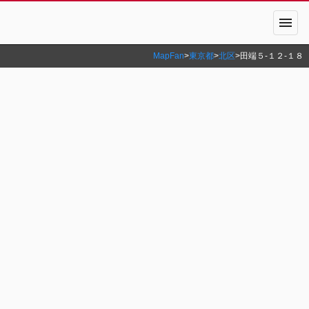
menu
MapFan
>
東京都
>
北区
>
田端５‐１２‐１８