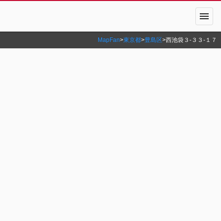
menu
MapFan
>
東京都
>
豊島区
>
西池袋３‐３３‐１７