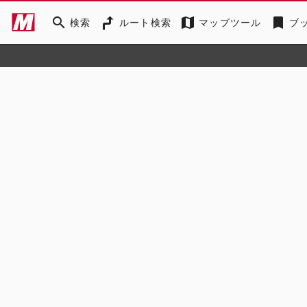
search
map
bookmark
検索
ルート検索
マップツール
ブ