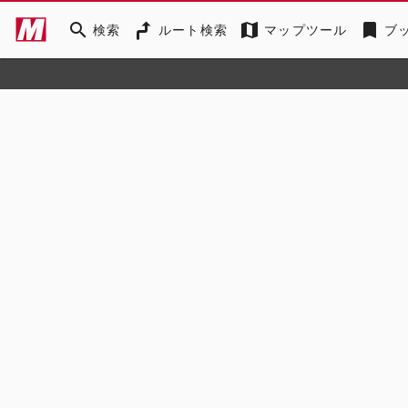
search
map
bookmark
検索
ルート検索
マップツール
ブ